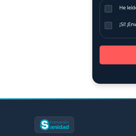
He leíd
¡Sí! ¡E