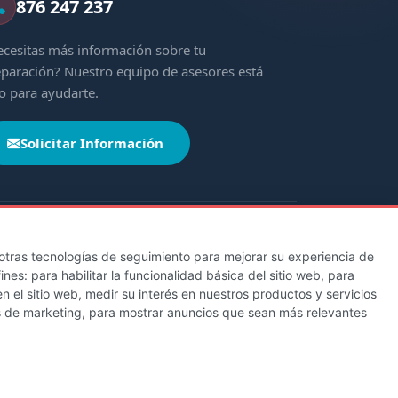
876 247 237
cesitas más información sobre tu
paración? Nuestro equipo de asesores está
to para ayudarte.
Solicitar Información
y otras tecnologías de seguimiento para mejorar su experiencia de
fines:
para habilitar la funcionalidad básica del sitio web
,
para
Castilla y León
Cataluña
Extremadura
n el sitio web
,
medir su interés en nuestros productos y servicios
italario de la Defensa
s de marketing
,
para mostrar anuncios que sean más relevantes