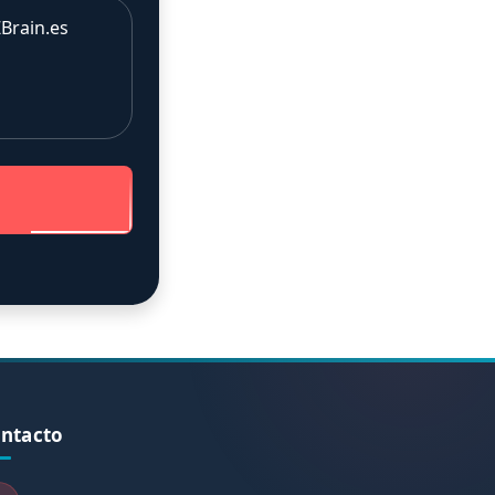
Brain.es
ntacto