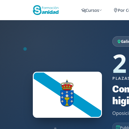
Cursos
Por 
Gali
2
PLAZA
Con
hig
Oposici
Publi