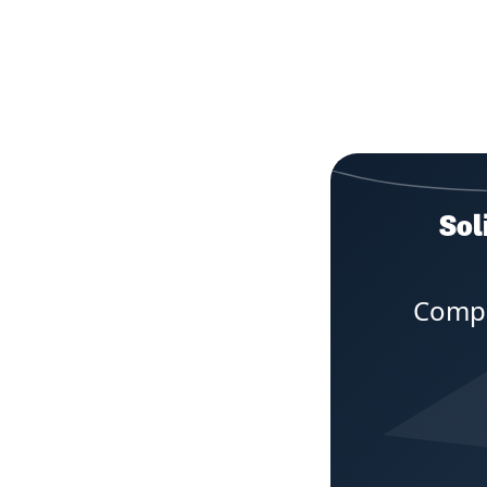
Sol
Compl