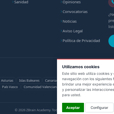
Sanidad
Opiniones
Convocatorias
¿Ne
pre
Noticias
lis
Aviso Legal
Política de Privacidad
Utilizamos cookies
Este sitio web utiliza cookies 
navegación con los siguientes 
Asturias
Islas Baleares
Canarias
Cantabria
Castilla-La Mancha
brindar una mejor experiencia e
País Vasco
Comunidad Valenciana
Ceuta
Melilla
Servicio Hosp
y personalizar las interaccione
para usted
.
Aceptar
Configurar
© 2026 ZBrain Academy. Todos los derechos reservados.