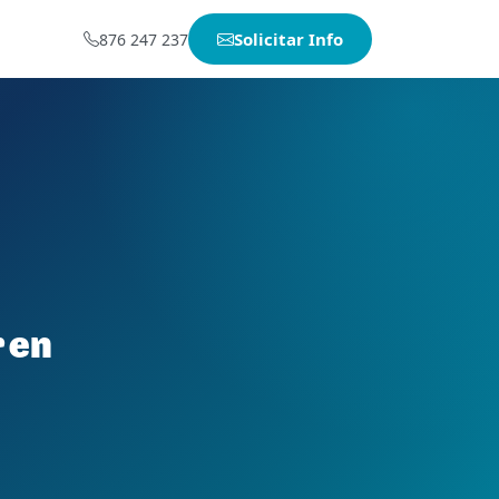
Solicitar Info
876 247 237
 en