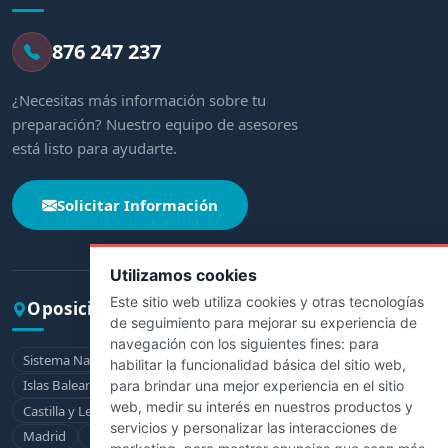
876 247 237
¿Necesitas más información sobre tu
preparación? Nuestro equipo de asesores
está listo para ayudarte.
Solicitar Información
Utilizamos cookies
Este sitio web utiliza cookies y otras tecnologías
Oposiciones por comunidad
de seguimiento para mejorar su experiencia de
navegación con los siguientes fines:
para
Sistema Nacional de Salud
Andalucía
Aragón
Asturias
habilitar la funcionalidad básica del sitio web
,
Islas Baleares
Canarias
Cantabria
Castilla-La Mancha
para brindar una mejor experiencia en el sitio
web
,
medir su interés en nuestros productos y
Castilla y León
Cataluña
Extremadura
Galicia
La Rioja
servicios y personalizar las interacciones de
Madrid
Murcia
Navarra
País Vasco