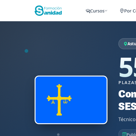
Cursos
Por 
Astu
5
PLAZA
Con
SE
Técnico
Publi