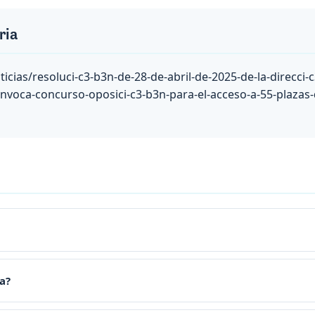
ria
icias/resoluci-c3-b3n-de-28-de-abril-de-2025-de-la-direcci-c
nvoca-concurso-oposici-c3-b3n-para-el-acceso-a-55-plazas-d
a?