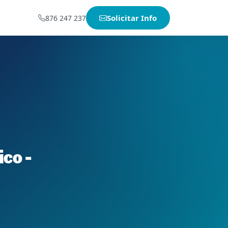
Solicitar Info
876 247 237
co -