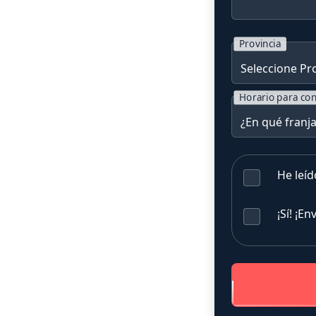
Provincia
Horario para con
He leíd
¡Sí! ¡E