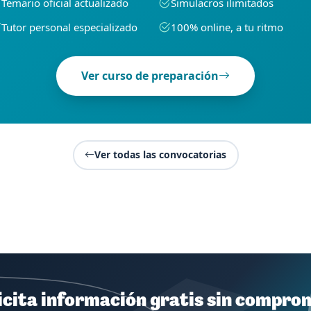
Temario oficial actualizado
Simulacros ilimitados
Tutor personal especializado
100% online, a tu ritmo
Ver curso de preparación
Ver todas las convocatorias
icita información gratis sin compro