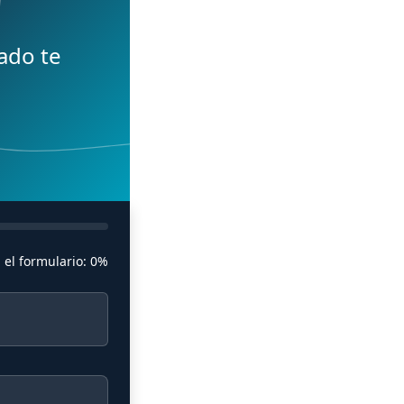
ado te
 el formulario:
0%