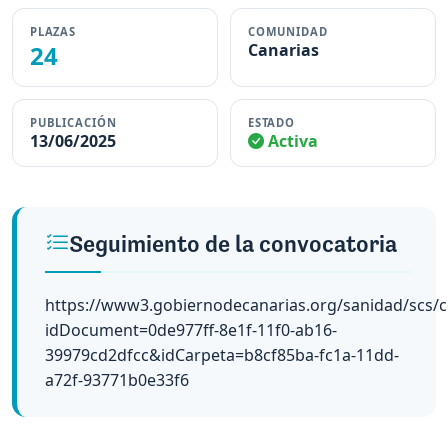
PLAZAS
COMUNIDAD
24
Canarias
PUBLICACIÓN
ESTADO
13/06/2025
Activa
Seguimiento de la convocatoria
https://www3.gobiernodecanarias.org/sanidad/scs/c
idDocument=0de977ff-8e1f-11f0-ab16-
39979cd2dfcc&idCarpeta=b8cf85ba-fc1a-11dd-
a72f-93771b0e33f6