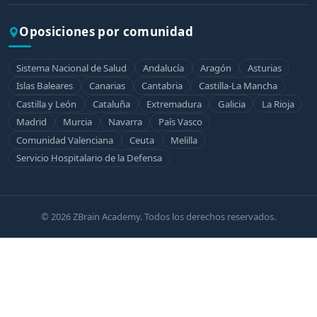
Oposiciones por comunidad
Sistema Nacional de Salud
Andalucía
Aragón
Asturias
Islas Baleares
Canarias
Cantabria
Castilla-La Mancha
Castilla y León
Cataluña
Extremadura
Galicia
La Rioja
Madrid
Murcia
Navarra
País Vasco
Comunidad Valenciana
Ceuta
Melilla
Servicio Hospitalario de la Defensa
© 2026 ZBrain Academy. Todos los derechos reservados.