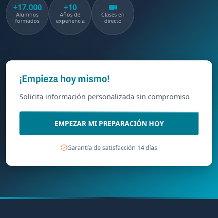
+17.000
+10
Alumnos
Años de
Clases en
formados
experiencia
directo
¡Empieza hoy mismo!
Solicita información personalizada sin compromiso
EMPEZAR MI PREPARACIÓN HOY
Garantía de satisfacción 14 días