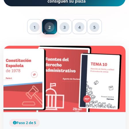
consiguen su plaza
1
2
3
4
5
Paso 2 de 5